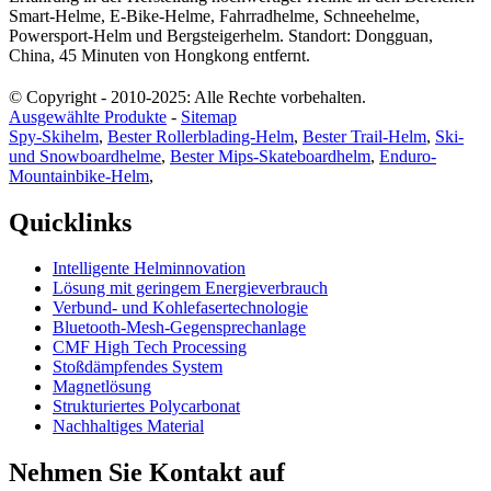
Smart-Helme, E-Bike-Helme, Fahrradhelme, Schneehelme,
Powersport-Helm und Bergsteigerhelm. Standort: Dongguan,
China, 45 Minuten von Hongkong entfernt.
© Copyright - 2010-2025: Alle Rechte vorbehalten.
Ausgewählte Produkte
-
Sitemap
Spy-Skihelm
,
Bester Rollerblading-Helm
,
Bester Trail-Helm
,
Ski-
und Snowboardhelme
,
Bester Mips-Skateboardhelm
,
Enduro-
Mountainbike-Helm
,
Quicklinks
Intelligente Helminnovation
Lösung mit geringem Energieverbrauch
Verbund- und Kohlefasertechnologie
Bluetooth-Mesh-Gegensprechanlage
CMF High Tech Processing
Stoßdämpfendes System
Magnetlösung
Strukturiertes Polycarbonat
Nachhaltiges Material
Nehmen Sie Kontakt auf