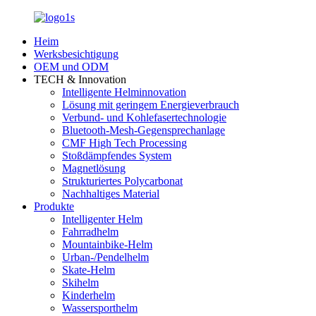
Heim
Werksbesichtigung
OEM und ODM
TECH & Innovation
Intelligente Helminnovation
Lösung mit geringem Energieverbrauch
Verbund- und Kohlefasertechnologie
Bluetooth-Mesh-Gegensprechanlage
CMF High Tech Processing
Stoßdämpfendes System
Magnetlösung
Strukturiertes Polycarbonat
Nachhaltiges Material
Produkte
Intelligenter Helm
Fahrradhelm
Mountainbike-Helm
Urban-/Pendelhelm
Skate-Helm
Skihelm
Kinderhelm
Wassersporthelm