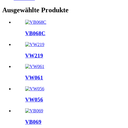
Ausgewählte Produkte
VB068C
VW219
VW061
VW056
VB069