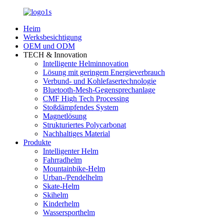
Heim
Werksbesichtigung
OEM und ODM
TECH & Innovation
Intelligente Helminnovation
Lösung mit geringem Energieverbrauch
Verbund- und Kohlefasertechnologie
Bluetooth-Mesh-Gegensprechanlage
CMF High Tech Processing
Stoßdämpfendes System
Magnetlösung
Strukturiertes Polycarbonat
Nachhaltiges Material
Produkte
Intelligenter Helm
Fahrradhelm
Mountainbike-Helm
Urban-/Pendelhelm
Skate-Helm
Skihelm
Kinderhelm
Wassersporthelm