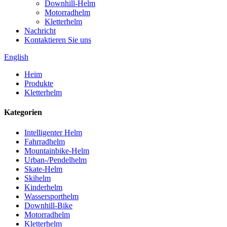
Downhill-Helm
Motorradhelm
Kletterhelm
Nachricht
Kontaktieren Sie uns
English
Heim
Produkte
Kletterhelm
Kategorien
Intelligenter Helm
Fahrradhelm
Mountainbike-Helm
Urban-/Pendelhelm
Skate-Helm
Skihelm
Kinderhelm
Wassersporthelm
Downhill-Bike
Motorradhelm
Kletterhelm