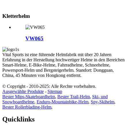
Kletterhelm
VW065
Vital Sports ist eine führende Helmfabrik mit über 20 Jahren
Erfahrung in der Herstellung hochwertiger Helme in den Bereichen
Smart-Helme, E-Bike-Helme, Fahrradhelme, Schneehelme,
Powersport-Helm und Bergsteigerhelm. Standort: Dongguan,
China, 45 Minuten von Hongkong entfernt.
© Copyright - 2010-2025: Alle Rechte vorbehalten.
Ausgewählte Produkte
-
Sitemap
Bester Mips-Skateboardhelm
,
Bester Trail-Helm
,
Ski- und
Snowboardhelme
,
Enduro-Mountainbike-Helm
,
Spy-Skihelm
,
Bester Rollerblading-Helm
,
Quicklinks