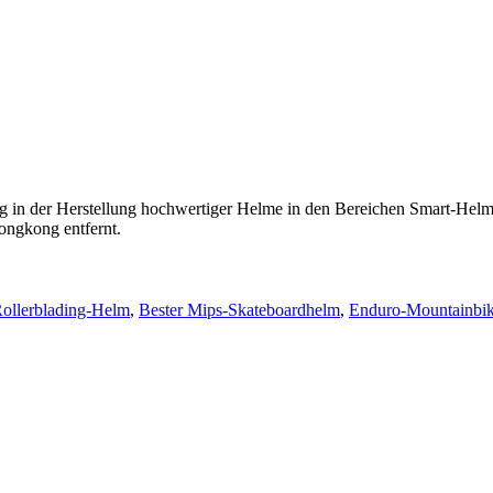
hrung in der Herstellung hochwertiger Helme in den Bereichen Smart-
ongkong entfernt.
Rollerblading-Helm
,
Bester Mips-Skateboardhelm
,
Enduro-Mountainbi