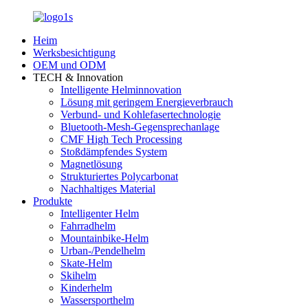
Heim
Werksbesichtigung
OEM und ODM
TECH & Innovation
Intelligente Helminnovation
Lösung mit geringem Energieverbrauch
Verbund- und Kohlefasertechnologie
Bluetooth-Mesh-Gegensprechanlage
CMF High Tech Processing
Stoßdämpfendes System
Magnetlösung
Strukturiertes Polycarbonat
Nachhaltiges Material
Produkte
Intelligenter Helm
Fahrradhelm
Mountainbike-Helm
Urban-/Pendelhelm
Skate-Helm
Skihelm
Kinderhelm
Wassersporthelm