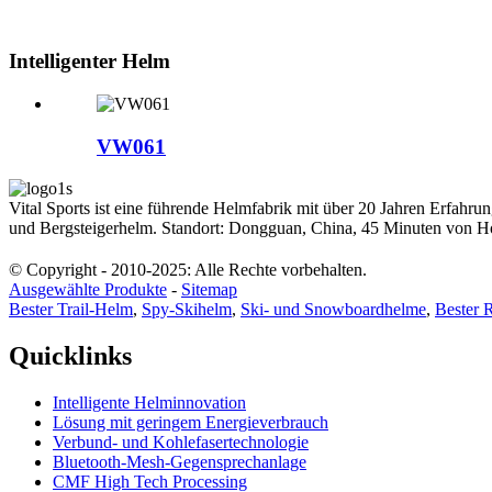
Intelligenter Helm
VW061
Vital Sports ist eine führende Helmfabrik mit über 20 Jahren Erfa
und Bergsteigerhelm. Standort: Dongguan, China, 45 Minuten von H
© Copyright - 2010-2025: Alle Rechte vorbehalten.
Ausgewählte Produkte
-
Sitemap
Bester Trail-Helm
,
Spy-Skihelm
,
Ski- und Snowboardhelme
,
Bester 
Quicklinks
Intelligente Helminnovation
Lösung mit geringem Energieverbrauch
Verbund- und Kohlefasertechnologie
Bluetooth-Mesh-Gegensprechanlage
CMF High Tech Processing