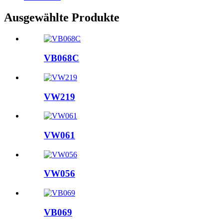
Ausgewählte Produkte
VB068C
VW219
VW061
VW056
VB069