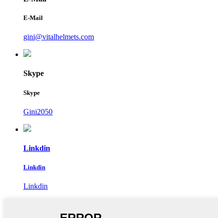
E-Mail
gini@vitalhelmets.com
Skype
Skype
Gini2050
Linkdin
Linkdin
Linkdin