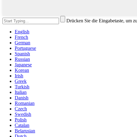
Drücken Sie die Eingabetaste, um z
English
French
German
Portuguese
Spanish
Russian
Japanese
Korean
Irish
Greek
Turkish
Italian
Danish
Romanian
Czech
Swedish
Polish
Catalan
Belarusian
Dutch