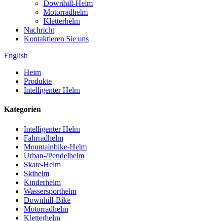
Downhill-Helm
Motorradhelm
Kletterhelm
Nachricht
Kontaktieren Sie uns
English
Heim
Produkte
Intelligenter Helm
Kategorien
Intelligenter Helm
Fahrradhelm
Mountainbike-Helm
Urban-/Pendelhelm
Skate-Helm
Skihelm
Kinderhelm
Wassersporthelm
Downhill-Bike
Motorradhelm
Kletterhelm