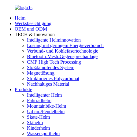
Heim
Werksbesichtigung
OEM und ODM
TECH & Innovation
Intelligente Helminnovation
Lösung mit geringem Energieverbrauch
Verbund- und Kohlefasertechnologie
Bluetooth-Mesh-Gegensprechanlage
CMF High Tech Processing
Stoßdämpfendes System
Magnetlösung
Strukturiertes Polycarbonat
Nachhaltiges Material
Produkte
Intelligenter Helm
Fahrradhelm
Mountainbike-Helm
Urban-/Pendelhelm
Skate-Helm
Skihelm
Kinderhelm
Wassersporthelm