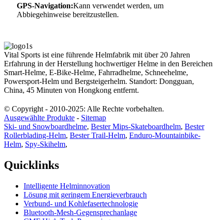
GPS-Navigation:
Kann verwendet werden, um
Abbiegehinweise bereitzustellen.
Vital Sports ist eine führende Helmfabrik mit über 20 Jahren
Erfahrung in der Herstellung hochwertiger Helme in den Bereichen
Smart-Helme, E-Bike-Helme, Fahrradhelme, Schneehelme,
Powersport-Helm und Bergsteigerhelm. Standort: Dongguan,
China, 45 Minuten von Hongkong entfernt.
© Copyright - 2010-2025: Alle Rechte vorbehalten.
Ausgewählte Produkte
-
Sitemap
Ski- und Snowboardhelme
,
Bester Mips-Skateboardhelm
,
Bester
Rollerblading-Helm
,
Bester Trail-Helm
,
Enduro-Mountainbike-
Helm
,
Spy-Skihelm
,
Quicklinks
Intelligente Helminnovation
Lösung mit geringem Energieverbrauch
Verbund- und Kohlefasertechnologie
Bluetooth-Mesh-Gegensprechanlage