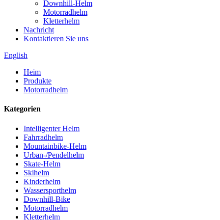
Downhill-Helm
Motorradhelm
Kletterhelm
Nachricht
Kontaktieren Sie uns
English
Heim
Produkte
Motorradhelm
Kategorien
Intelligenter Helm
Fahrradhelm
Mountainbike-Helm
Urban-/Pendelhelm
Skate-Helm
Skihelm
Kinderhelm
Wassersporthelm
Downhill-Bike
Motorradhelm
Kletterhelm