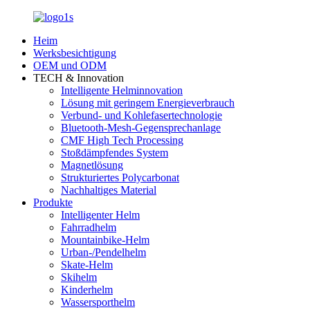
Heim
Werksbesichtigung
OEM und ODM
TECH & Innovation
Intelligente Helminnovation
Lösung mit geringem Energieverbrauch
Verbund- und Kohlefasertechnologie
Bluetooth-Mesh-Gegensprechanlage
CMF High Tech Processing
Stoßdämpfendes System
Magnetlösung
Strukturiertes Polycarbonat
Nachhaltiges Material
Produkte
Intelligenter Helm
Fahrradhelm
Mountainbike-Helm
Urban-/Pendelhelm
Skate-Helm
Skihelm
Kinderhelm
Wassersporthelm