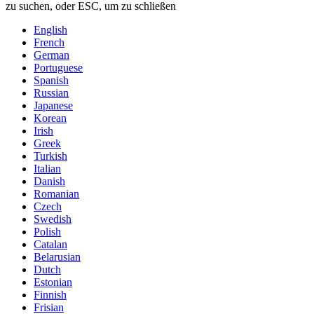
zu suchen, oder ESC, um zu schließen
English
French
German
Portuguese
Spanish
Russian
Japanese
Korean
Irish
Greek
Turkish
Italian
Danish
Romanian
Czech
Swedish
Polish
Catalan
Belarusian
Dutch
Estonian
Finnish
Frisian