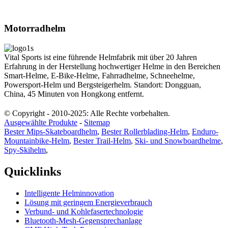
Motorradhelm
Vital Sports ist eine führende Helmfabrik mit über 20 Jahren
Erfahrung in der Herstellung hochwertiger Helme in den Bereichen
Smart-Helme, E-Bike-Helme, Fahrradhelme, Schneehelme,
Powersport-Helm und Bergsteigerhelm. Standort: Dongguan,
China, 45 Minuten von Hongkong entfernt.
© Copyright - 2010-2025: Alle Rechte vorbehalten.
Ausgewählte Produkte
-
Sitemap
Bester Mips-Skateboardhelm
,
Bester Rollerblading-Helm
,
Enduro-
Mountainbike-Helm
,
Bester Trail-Helm
,
Ski- und Snowboardhelme
,
Spy-Skihelm
,
Quicklinks
Intelligente Helminnovation
Lösung mit geringem Energieverbrauch
Verbund- und Kohlefasertechnologie
Bluetooth-Mesh-Gegensprechanlage