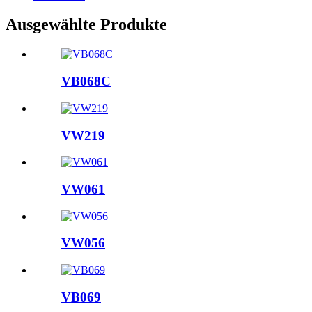
Ausgewählte Produkte
VB068C
VW219
VW061
VW056
VB069