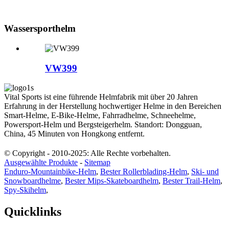
Wassersporthelm
VW399
Vital Sports ist eine führende Helmfabrik mit über 20 Jahren
Erfahrung in der Herstellung hochwertiger Helme in den Bereichen
Smart-Helme, E-Bike-Helme, Fahrradhelme, Schneehelme,
Powersport-Helm und Bergsteigerhelm. Standort: Dongguan,
China, 45 Minuten von Hongkong entfernt.
© Copyright - 2010-2025: Alle Rechte vorbehalten.
Ausgewählte Produkte
-
Sitemap
Enduro-Mountainbike-Helm
,
Bester Rollerblading-Helm
,
Ski- und
Snowboardhelme
,
Bester Mips-Skateboardhelm
,
Bester Trail-Helm
,
Spy-Skihelm
,
Quicklinks