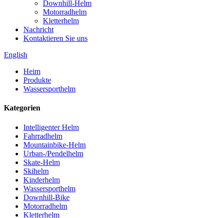
Downhill-Helm
Motorradhelm
Kletterhelm
Nachricht
Kontaktieren Sie uns
English
Heim
Produkte
Wassersporthelm
Kategorien
Intelligenter Helm
Fahrradhelm
Mountainbike-Helm
Urban-/Pendelhelm
Skate-Helm
Skihelm
Kinderhelm
Wassersporthelm
Downhill-Bike
Motorradhelm
Kletterhelm