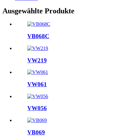
Ausgewählte Produkte
VB068C
VW219
VW061
VW056
VB069