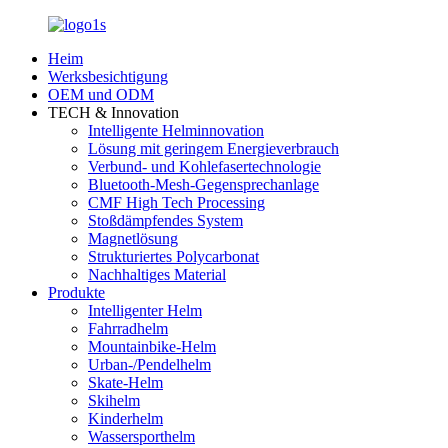
Heim
Werksbesichtigung
OEM und ODM
TECH & Innovation
Intelligente Helminnovation
Lösung mit geringem Energieverbrauch
Verbund- und Kohlefasertechnologie
Bluetooth-Mesh-Gegensprechanlage
CMF High Tech Processing
Stoßdämpfendes System
Magnetlösung
Strukturiertes Polycarbonat
Nachhaltiges Material
Produkte
Intelligenter Helm
Fahrradhelm
Mountainbike-Helm
Urban-/Pendelhelm
Skate-Helm
Skihelm
Kinderhelm
Wassersporthelm