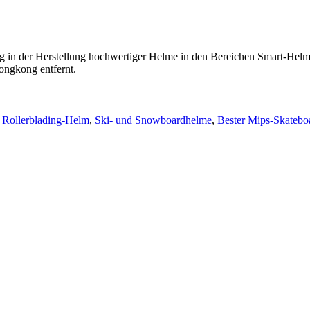
hrung in der Herstellung hochwertiger Helme in den Bereichen Smart-
ongkong entfernt.
 Rollerblading-Helm
,
Ski- und Snowboardhelme
,
Bester Mips-Skatebo