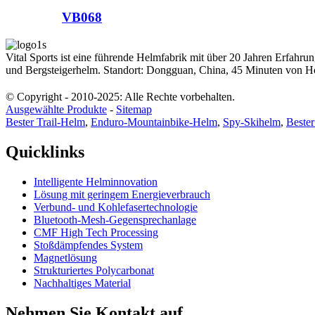
VB068
Vital Sports ist eine führende Helmfabrik mit über 20 Jahren Erfa
und Bergsteigerhelm. Standort: Dongguan, China, 45 Minuten von H
© Copyright - 2010-2025: Alle Rechte vorbehalten.
Ausgewählte Produkte
-
Sitemap
Bester Trail-Helm
,
Enduro-Mountainbike-Helm
,
Spy-Skihelm
,
Bester
Quicklinks
Intelligente Helminnovation
Lösung mit geringem Energieverbrauch
Verbund- und Kohlefasertechnologie
Bluetooth-Mesh-Gegensprechanlage
CMF High Tech Processing
Stoßdämpfendes System
Magnetlösung
Strukturiertes Polycarbonat
Nachhaltiges Material
Nehmen Sie Kontakt auf