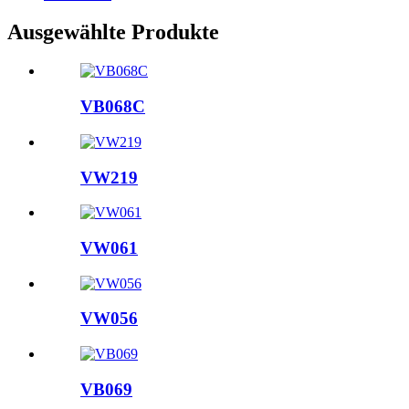
Ausgewählte Produkte
VB068C
VW219
VW061
VW056
VB069