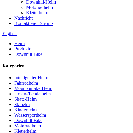
Downhill-Helm
Motorradhelm
Kletterhelm
Nachricht
Kontaktieren Sie uns
English
Heim
Produkte
Downhill-Bike
Kategorien
Intelligenter Helm
Fahrradhelm
Mountainbike-Helm
Urban-/Pendelhelm
Skate-Helm
Skihelm
Kinderhelm
Wassersporthelm
Downhill-Bike
Motorradhelm
Kletterhelm