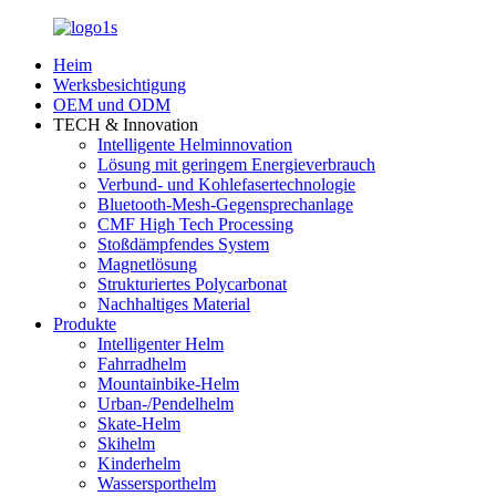
Heim
Werksbesichtigung
OEM und ODM
TECH & Innovation
Intelligente Helminnovation
Lösung mit geringem Energieverbrauch
Verbund- und Kohlefasertechnologie
Bluetooth-Mesh-Gegensprechanlage
CMF High Tech Processing
Stoßdämpfendes System
Magnetlösung
Strukturiertes Polycarbonat
Nachhaltiges Material
Produkte
Intelligenter Helm
Fahrradhelm
Mountainbike-Helm
Urban-/Pendelhelm
Skate-Helm
Skihelm
Kinderhelm
Wassersporthelm