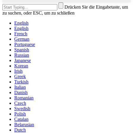
Drücken Sie die Eingabetaste, um
zu suchen, oder ESC, um zu schließen
English
English
French
German
Portuguese
Spanish
Russian
Japanese
Korean
Irish
Greek
Turkish
Italian
Danish
Romanian
Czech
Swedish
Polish
Catalan
Belarusian
Dutch