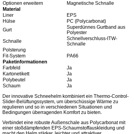
Optionen erweitern
Magnetische Schnalle
Material
Liner
EPS
Hülse
PC (Polycarbonat)
Superdünnes Gurtband aus
Gurt
Polyester
Schnellverschluss-ITW-
Schnalle
Schnalle
Polsterung
Fit-System
PA66
Paketinformationen
Farbfeld
Ja
Kartonetikett
Ja
Polybeutel
Ja
Schaum
Ja
Der innovative Schneehelm kombiniert ein Thermo-Control-
Slider-Belüftungssystem, um überschüssige Wärme zu
regulieren und so in verschiedenen Situationen und
Bedingungen überragenden Komfort zu bieten.
Verbindet eine robuste Außenschale aus Polycarbonat mit
einer stoßdämpfenden EPS-Schaumstoffauskleidung und
macht den Helm stärker, leichter und attraktiver.