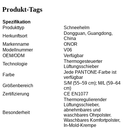
Produkt-Tags
Spezifikation
Produkttyp
Schneehelm
Dongguan, Guangdong,
Herkunftsort
China
Markenname
ONOR
Modellnummer
V06
OEM/ODM
Verfügbar
Thermogesteuerter
Technologie
Lüftungsschieber
Jede PANTONE-Farbe ist
Farbe
verfügbar
S/M (55–59 cm); M/L (59–64
Größenbereich
cm)
Zertifizierung
CE EN1077
Thermoregulierender
Lüftungsschieber,
abnehmbares und
Besonderheit
waschbares Ohrpolster.
Waschbares Komfortpolster,
In-Mold-Krempe