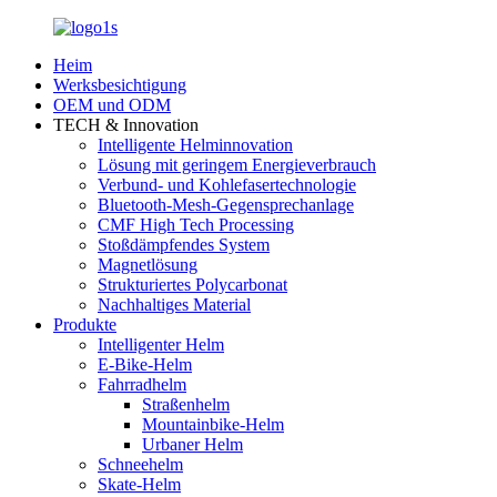
Heim
Werksbesichtigung
OEM und ODM
TECH & Innovation
Intelligente Helminnovation
Lösung mit geringem Energieverbrauch
Verbund- und Kohlefasertechnologie
Bluetooth-Mesh-Gegensprechanlage
CMF High Tech Processing
Stoßdämpfendes System
Magnetlösung
Strukturiertes Polycarbonat
Nachhaltiges Material
Produkte
Intelligenter Helm
E-Bike-Helm
Fahrradhelm
Straßenhelm
Mountainbike-Helm
Urbaner Helm
Schneehelm
Skate-Helm