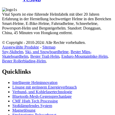
Vital Sports ist eine führende Helmfabrik mit über 20 Jahren
Erfahrung in der Herstellung hochwertiger Helme in den Bereichen
Smart-Helme, E-Bike-Helme, Fahrradhelme, Schneehelme,
Powersport-Helm und Bergsteigerhelm. Standort: Dongguan,
China, 45 Minuten von Hongkong entfernt.
© Copyright - 2010-2024: Alle Rechte vorbehalten.
Ausgewählte Produkte
-
Sitemap
Spy-Skihelm
,
Ski- und Snowboardhelme
,
Bester Mips-
Skateboardhelm
,
Bester Trail-Helm
,
Enduro-Mountainbike-Helm
,
Bester Rollerblading-Helm
,
Quicklinks
Intelligente Helminnovation
Lösung mit geringem Energieverbrauch
Verbund- und Kohlefasertechnologie
Bluetooth-Mesh-Gegensprechanlage
CMF High Tech Processing
Stoßdämpfendes System
Magnetlösung
Strukturiertes Polycarbonat