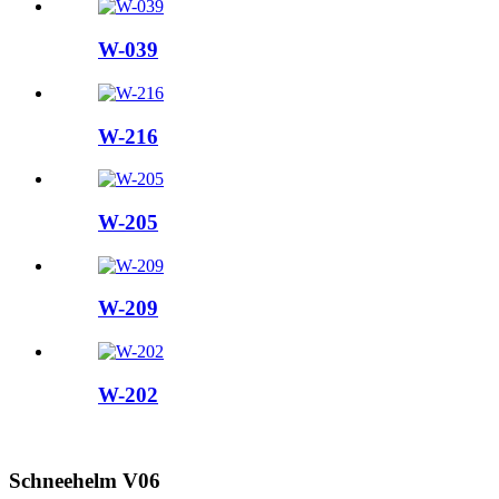
W-039
W-216
W-205
W-209
W-202
Schneehelm V06