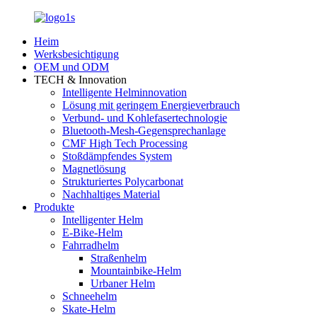
Heim
Werksbesichtigung
OEM und ODM
TECH & Innovation
Intelligente Helminnovation
Lösung mit geringem Energieverbrauch
Verbund- und Kohlefasertechnologie
Bluetooth-Mesh-Gegensprechanlage
CMF High Tech Processing
Stoßdämpfendes System
Magnetlösung
Strukturiertes Polycarbonat
Nachhaltiges Material
Produkte
Intelligenter Helm
E-Bike-Helm
Fahrradhelm
Straßenhelm
Mountainbike-Helm
Urbaner Helm
Schneehelm
Skate-Helm