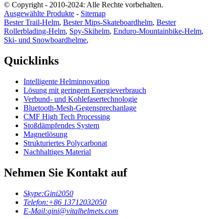
© Copyright - 2010-2024: Alle Rechte vorbehalten.
Ausgewählte Produkte
-
Sitemap
Bester Trail-Helm
,
Bester Mips-Skateboardhelm
,
Bester
Rollerblading-Helm
,
Spy-Skihelm
,
Enduro-Mountainbike-Helm
,
Ski- und Snowboardhelme
,
Quicklinks
Intelligente Helminnovation
Lösung mit geringem Energieverbrauch
Verbund- und Kohlefasertechnologie
Bluetooth-Mesh-Gegensprechanlage
CMF High Tech Processing
Stoßdämpfendes System
Magnetlösung
Strukturiertes Polycarbonat
Nachhaltiges Material
Nehmen Sie Kontakt auf
Skype:
Gini2050
Telefon:
+86 13712032050
E-Mail:
gini@vitalhelmets.com