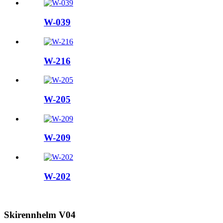
W-039
W-216
W-205
W-209
W-202
Skirennhelm V04