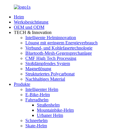
Heim
Werksbesichtigung
OEM und ODM
TECH & Innovation
Intelligente Helminnovation
Lösung mit geringem Energieverbrauch
Verbund- und Kohlefasertechnologie
Bluetooth-Mesh-Gegensprechanlage
CMF High Tech Processing
Stoßdämpfendes System
Magnetlösung
Strukturiertes Polycarbonat
Nachhaltiges Material
Produkte
Intelligenter Helm
E-Bike-Helm
Fahrradhelm
Straßenhelm
Mountainbike-Helm
Urbaner Helm
Schneehelm
Skate-Helm