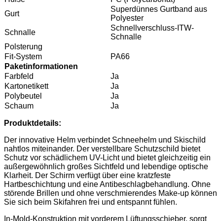
Superdünnes Gurtband aus
Gurt
Polyester
Schnellverschluss-ITW-
Schnalle
Schnalle
Polsterung
Fit-System
PA66
Paketinformationen
Farbfeld
Ja
Kartonetikett
Ja
Polybeutel
Ja
Schaum
Ja
Produktdetails:
Der innovative Helm verbindet Schneehelm und Skischild
nahtlos miteinander. Der verstellbare Schutzschild bietet
Schutz vor schädlichem UV-Licht und bietet gleichzeitig ein
außergewöhnlich großes Sichtfeld und lebendige optische
Klarheit. Der Schirm verfügt über eine kratzfeste
Hartbeschichtung und eine Antibeschlagbehandlung. Ohne
störende Brillen und ohne verschmierendes Make-up können
Sie sich beim Skifahren frei und entspannt fühlen.
In-Mold-Konstruktion mit vorderem Lüftungsschieber, sorgt