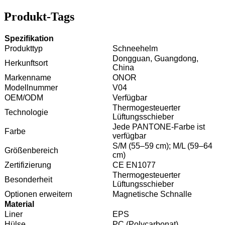
Produkt-Tags
Spezifikation
Produkttyp
Schneehelm
Dongguan, Guangdong,
Herkunftsort
China
Markenname
ONOR
Modellnummer
V04
OEM/ODM
Verfügbar
Thermogesteuerter
Technologie
Lüftungsschieber
Jede PANTONE-Farbe ist
Farbe
verfügbar
S/M (55–59 cm); M/L (59–64
Größenbereich
cm)
Zertifizierung
CE EN1077
Thermogesteuerter
Besonderheit
Lüftungsschieber
Optionen erweitern
Magnetische Schnalle
Material
Liner
EPS
Hülse
PC (Polycarbonat)