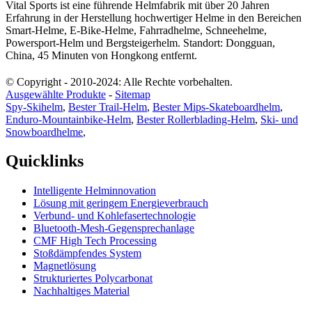
Vital Sports ist eine führende Helmfabrik mit über 20 Jahren
Erfahrung in der Herstellung hochwertiger Helme in den Bereichen
Smart-Helme, E-Bike-Helme, Fahrradhelme, Schneehelme,
Powersport-Helm und Bergsteigerhelm. Standort: Dongguan,
China, 45 Minuten von Hongkong entfernt.
© Copyright - 2010-2024: Alle Rechte vorbehalten.
Ausgewählte Produkte
-
Sitemap
Spy-Skihelm
,
Bester Trail-Helm
,
Bester Mips-Skateboardhelm
,
Enduro-Mountainbike-Helm
,
Bester Rollerblading-Helm
,
Ski- und
Snowboardhelme
,
Quicklinks
Intelligente Helminnovation
Lösung mit geringem Energieverbrauch
Verbund- und Kohlefasertechnologie
Bluetooth-Mesh-Gegensprechanlage
CMF High Tech Processing
Stoßdämpfendes System
Magnetlösung
Strukturiertes Polycarbonat
Nachhaltiges Material