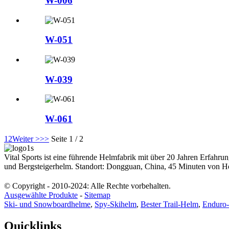
W-006
W-051
W-039
W-061
1
2
Weiter >
>>
Seite 1 / 2
Vital Sports ist eine führende Helmfabrik mit über 20 Jahren Erfa
und Bergsteigerhelm. Standort: Dongguan, China, 45 Minuten von H
© Copyright - 2010-2024: Alle Rechte vorbehalten.
Ausgewählte Produkte
-
Sitemap
Ski- und Snowboardhelme
,
Spy-Skihelm
,
Bester Trail-Helm
,
Enduro
Quicklinks