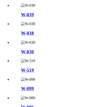
W-039
W-038
W-030
W-519
W-099