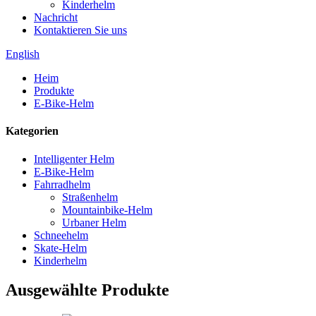
Kinderhelm
Nachricht
Kontaktieren Sie uns
English
Heim
Produkte
E-Bike-Helm
Kategorien
Intelligenter Helm
E-Bike-Helm
Fahrradhelm
Straßenhelm
Mountainbike-Helm
Urbaner Helm
Schneehelm
Skate-Helm
Kinderhelm
Ausgewählte Produkte