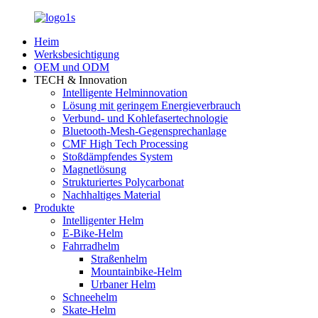
Heim
Werksbesichtigung
OEM und ODM
TECH & Innovation
Intelligente Helminnovation
Lösung mit geringem Energieverbrauch
Verbund- und Kohlefasertechnologie
Bluetooth-Mesh-Gegensprechanlage
CMF High Tech Processing
Stoßdämpfendes System
Magnetlösung
Strukturiertes Polycarbonat
Nachhaltiges Material
Produkte
Intelligenter Helm
E-Bike-Helm
Fahrradhelm
Straßenhelm
Mountainbike-Helm
Urbaner Helm
Schneehelm
Skate-Helm