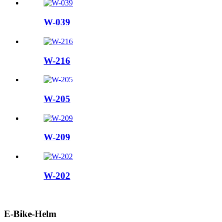
W-039
W-216
W-205
W-209
W-202
E-Bike-Helm