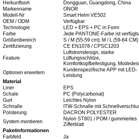
Herkunftsort
Dongguan, Guangdong, China
Markenname
ONOR
Modell-Nr
Smart Helm VE502
OEM / ODM
Verfügbar
Technologie
LED + EPS + PC in Form
Farbe
Jede PANTONE-Farbe ist verfügb
Größenbereich
S / M (55-59 cm); M / L (59-64 CM)
Zertifizierung
CE EN1078 / CPSC1203
Luftstromdesign, starke
Feature
Lüftungsschlitze,
Komfortkopfbefestigung, Modedes
Kundenspezifische APP mit LED-
Optionen erweitern
Leistung
Material
Liner
EPS
Schale
PC (Polycarbonat)
Gurt
Leichtes Nylon
Schnalle
ITW-Schnalle mit Schnellverschlu
Polsterung
DACRON POLYESTER
Nylon ST801 / POM / gummiertes
System montieren
Zifferblatt
Paketinformationen
Farbfeld
Ja