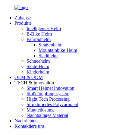
Zuhause
Produkte
Intelligenter Helm
E-Bike Helm
Fahrradhelm
Straßenhelm
Mountainbike-Helm
Stadthelm
Schneehelm
Skate-Helm
Kinderhelm
OEM & ODM
TECH & Innovation
Smart Helmet Innovation
Stoßdämpfungssystem
Hight Tech Processing
Strukturiertes Polycarbonat
Magnetlösung
Nachhaltiges Material
Nachrichten
Kontaktiere uns