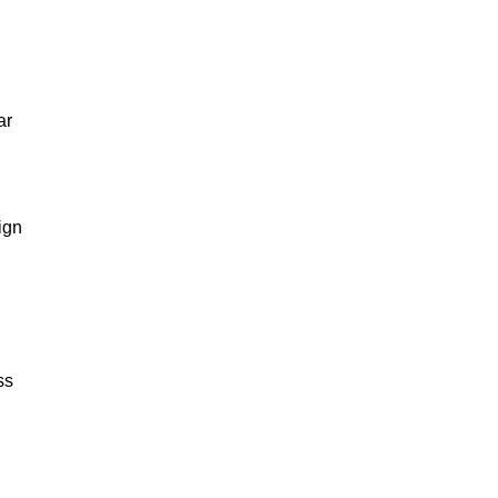
ar
ign
ss