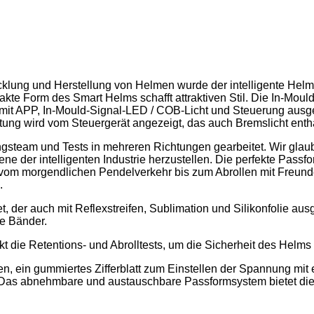
cklung und Herstellung von Helmen wurde der intelligente Helm
kte Form des Smart Helms schafft attraktiven Stil. Die In-Moul
ist mit APP, In-Mould-Signal-LED / COB-Licht und Steuerung ausg
ung wird vom Steuergerät angezeigt, das auch Bremslicht enthä
team und Tests in mehreren Richtungen gearbeitet. Wir glauben
ene der intelligenten Industrie herzustellen. Die perfekte Pass
s vom morgendlichen Pendelverkehr bis zum Abrollen mit Freun
.
t, der auch mit Reflexstreifen, Sublimation und Silikonfolie au
e Bänder.
t die Retentions- und Abrolltests, um die Sicherheit des Helms
nen, ein gummiertes Zifferblatt zum Einstellen der Spannung mit
Das abnehmbare und austauschbare Passformsystem bietet die p