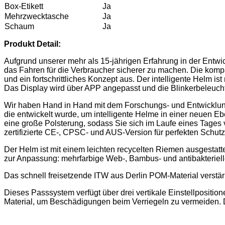
Box-Etikett
Ja
Mehrzwecktasche
Ja
Schaum
Ja
Produkt
Detail:
Aufgrund unserer mehr als 15-jährigen Erfahrung in der Entwi
das Fahren für die Verbraucher sicherer zu machen. Die kompa
und ein fortschrittliches Konzept aus. Der intelligente Helm 
Das Display wird über APP angepasst und die Blinkerbeleucht
Wir haben Hand in Hand mit dem Forschungs- und Entwicklungs
die entwickelt wurde, um intelligente Helme in einer neuen Eb
eine große Polsterung, sodass Sie sich im Laufe eines Tage
zertifizierte CE-, CPSC- und AUS-Version für perfekten Schutz
Der Helm ist mit einem leichten recycelten Riemen ausgestatte
zur Anpassung: mehrfarbige Web-, Bambus- und antibakteriell
Das schnell freisetzende ITW aus Derlin POM-Material verstärk
Dieses Passsystem verfügt über drei vertikale Einstellpositio
Material, um Beschädigungen beim Verriegeln zu vermeiden. 