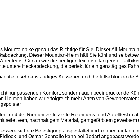
t das Mountainbike genau das Richtige für Sie. Dieser All-Mount
 Heckabdeckung. Dieser Mountian-Helm hält Sie kühl und selbstb
Abenteuer. Genau wie die heutigen leichten, längeren Trailbikes
te untere Heckabdeckung, die perfekt für ein ganztägiges Fahre
cht ein sehr anständiges Aussehen und die luftschluckende Bel
nicht nur passenden Komfort, sondern auch beeindruckende Kü
n Helmen haben wir erfolgreich mehr Arten von Gewebematerial f
gspolster.
, und der Riemen-zertifizierte Retentions- und Abrolltest in a
t refletivem, nachhaltigem Material, garngefärbtem gewebtem
bessere sichere Befestigung ausgestattet und können einfach m
 Fidlock- und Osmar-Schnalle kann bei Bedarf angepasst werden,