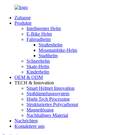
Zuhause
Produkte
Intelligenter Helm
E-Bike Helm
Fahrradhelm
Straßenhelm
Mountainbike-Helm
Stadthelm
Schneehelm
Skate-Helm
Kinderhelm
OEM & ODM
TECH & Innovation
Smart Helmet Innovation
Stoßdämpfungssystem
Hight Tech Processing
Strukturiertes Polycarbonat
Magnetlösung
Nachhaltiges Material
Nachrichten
Kontaktiere uns