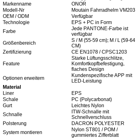
Markenname
ONOR
Modell-Nr
Moutain Fahrradhelm VM203
OEM / ODM
Verfügbar
Technologie
EPS + PC in Form
Jede PANTONE-Farbe ist
Farbe
verfügbar
S / M (55-59 cm); M / L (59-64
Größenbereich
CM)
Zertifizierung
CE EN1078 / CPSC1203
Starke Lüftungsschlitze,
Feature
Komfortkopfbefestigung,
flaches Design
Kundenspezifische APP mit
Optionen erweitern
LED-Leistung
Material
Liner
EPS
Schale
PC (Polycarbonat)
Gurt
Leichtes Nylon
ITW-Schnalle mit
Schnalle
Schnellverschluss
Polsterung
DACRON POLYESTER
Nylon ST801 / POM /
System montieren
gummiertes Zifferblatt