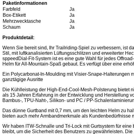
Paketinformationen
Farbfeld
Ja
Box-Etikett
Ja
Mehrzwecktasche
Ja
Schaum
Ja
Produktdetail:
Wenn Sie bereit sind, Ihr Trailriding-Spiel zu verbessern, is
Stil, mit luftkanalisierten Lüftungsschlitzen und erweiterter
sppeedDial-Fit-System ist es eine gute Wahl für jedes Offroad-
Helm für All-Mountain-Spaß gebaut. Es verfügt über eine erhöh
Ein Polycarbonat-In-Moulding mit Visier-Snape-Halterungen ma
ganztägige Ausritte
Die Kühlleistung der High-End-Cool-Mesh-Polsterung bietet 
als 15 Jahren Erfahrung in der Entwicklung und Herstellung vo
Bambus-, TPU-Naht-, Silikon- und PC / PP-Schalenlaminierun
Das dünne Gurtband mit 0,7 mm, um den leichten Helm zu halten
bieten auch mehr Armbandmerkmale als Kundenbedürfnisse mi
Wir haben ITW-Schnalle und Tri-Lock mit Gurtsystem für eine 
bleibt, um die Sicherheit des Benutzers zu gewährleisten. Die