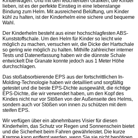
Kinderwagen. Und mit den leuchtenden Grafiken, die Kinder
lieben, ist es der perfekte Einstieg in eine lebenslange
Bindung zum Helm. Mit ausreichend Belüftung, um Kinder
kühl zu halten, ist der Kinderhelm eine sichere und bequeme
Wahl.
Der Kinderhelm besteht aus einer hochschlagfesten ABS-
Kunststoffschale. Um den Helm für Kinder so leicht wie
möglich zu machen, versuchen wir, die Dicke der Hartschale
so gering wie möglich zu halten. Mithilfe zahlreicher interner
Tests und Datenerfassung haben wir die dünnste Schale
entwickelt Die Granate konnte jedoch aus 1 Meter Höhe
durchschlagen.
Das stoßabsorbierende EPS aus der fortschrittlichen In-
Molding-Technologie haben wir detailliert und sorgfältig
getestet und die beste EPS-Dichte ausgewählt, die richtige
EPS-Dichte, die wir verwendet haben, um den Kopf des
Kindes nicht nur vor Stößen von der Außenseite des Helms,
sondern auch vor Stößen von innen zu schützen mit dem
steifen EPS.
Wir verfügen über ein abnehmbares Visier für diesen
Kinderhelm, das Schutz vor Regen und Sonnenschein bietet
und die Sicherheit beim Fahren gewährleistet. Die kurze
Krempe kann entfernt werden, wenn Sie sie nicht benötigen,