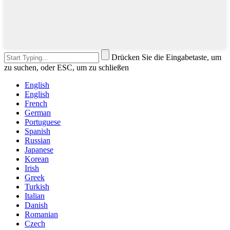
Drücken Sie die Eingabetaste, um
zu suchen, oder ESC, um zu schließen
English
English
French
German
Portuguese
Spanish
Russian
Japanese
Korean
Irish
Greek
Turkish
Italian
Danish
Romanian
Czech