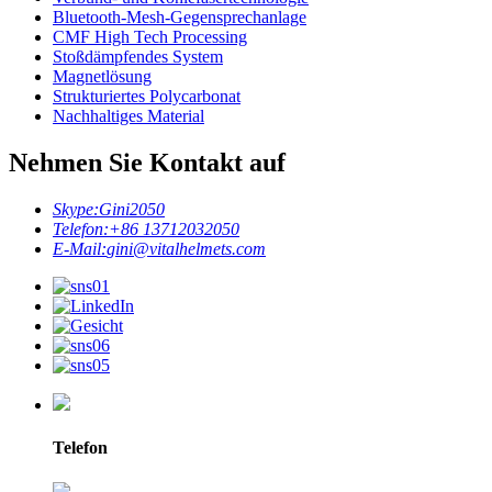
Bluetooth-Mesh-Gegensprechanlage
CMF High Tech Processing
Stoßdämpfendes System
Magnetlösung
Strukturiertes Polycarbonat
Nachhaltiges Material
Nehmen Sie Kontakt auf
Skype:
Gini2050
Telefon:
+86 13712032050
E-Mail:
gini@vitalhelmets.com
Telefon