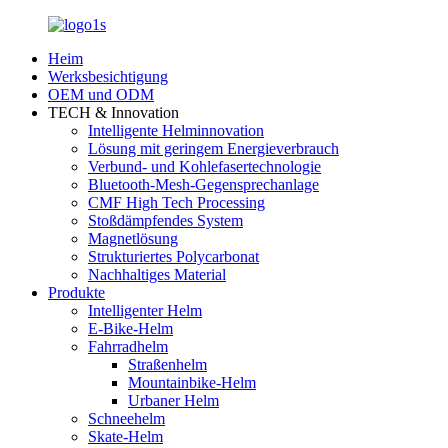
Heim
Werksbesichtigung
OEM und ODM
TECH & Innovation
Intelligente Helminnovation
Lösung mit geringem Energieverbrauch
Verbund- und Kohlefasertechnologie
Bluetooth-Mesh-Gegensprechanlage
CMF High Tech Processing
Stoßdämpfendes System
Magnetlösung
Strukturiertes Polycarbonat
Nachhaltiges Material
Produkte
Intelligenter Helm
E-Bike-Helm
Fahrradhelm
Straßenhelm
Mountainbike-Helm
Urbaner Helm
Schneehelm
Skate-Helm