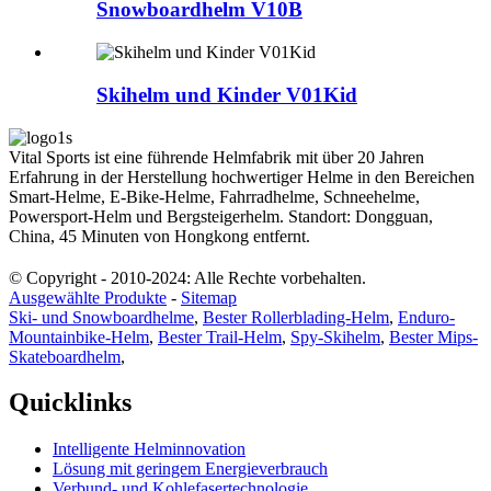
Snowboardhelm V10B
Skihelm und Kinder V01Kid
Vital Sports ist eine führende Helmfabrik mit über 20 Jahren
Erfahrung in der Herstellung hochwertiger Helme in den Bereichen
Smart-Helme, E-Bike-Helme, Fahrradhelme, Schneehelme,
Powersport-Helm und Bergsteigerhelm. Standort: Dongguan,
China, 45 Minuten von Hongkong entfernt.
© Copyright - 2010-2024: Alle Rechte vorbehalten.
Ausgewählte Produkte
-
Sitemap
Ski- und Snowboardhelme
,
Bester Rollerblading-Helm
,
Enduro-
Mountainbike-Helm
,
Bester Trail-Helm
,
Spy-Skihelm
,
Bester Mips-
Skateboardhelm
,
Quicklinks
Intelligente Helminnovation
Lösung mit geringem Energieverbrauch
Verbund- und Kohlefasertechnologie