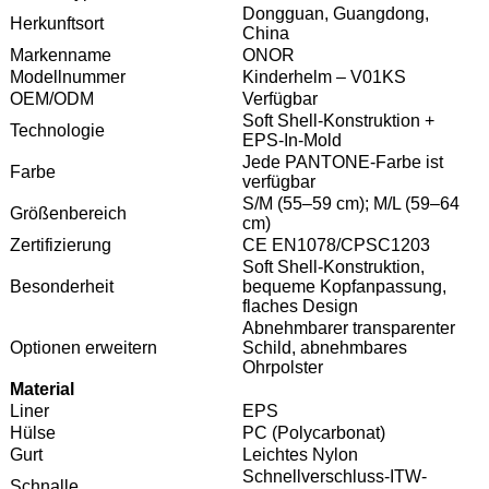
Dongguan, Guangdong,
Herkunftsort
China
Markenname
ONOR
Modellnummer
Kinderhelm – V01KS
OEM/ODM
Verfügbar
Soft Shell-Konstruktion +
Technologie
EPS-In-Mold
Jede PANTONE-Farbe ist
Farbe
verfügbar
S/M (55–59 cm); M/L (59–64
Größenbereich
cm)
Zertifizierung
CE EN1078/CPSC1203
Soft Shell-Konstruktion,
Besonderheit
bequeme Kopfanpassung,
flaches Design
Abnehmbarer transparenter
Optionen erweitern
Schild, abnehmbares
Ohrpolster
Material
Liner
EPS
Hülse
PC (Polycarbonat)
Gurt
Leichtes Nylon
Schnellverschluss-ITW-
Schnalle