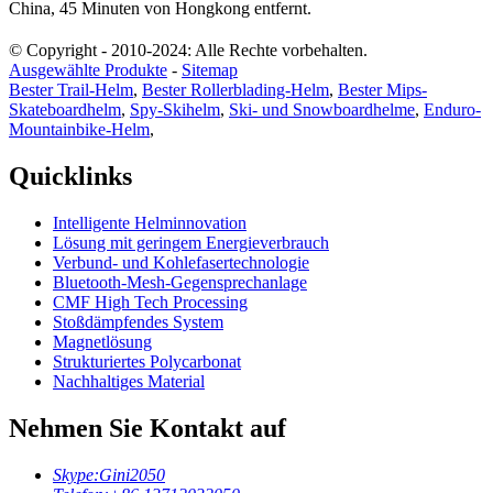
China, 45 Minuten von Hongkong entfernt.
© Copyright - 2010-2024: Alle Rechte vorbehalten.
Ausgewählte Produkte
-
Sitemap
Bester Trail-Helm
,
Bester Rollerblading-Helm
,
Bester Mips-
Skateboardhelm
,
Spy-Skihelm
,
Ski- und Snowboardhelme
,
Enduro-
Mountainbike-Helm
,
Quicklinks
Intelligente Helminnovation
Lösung mit geringem Energieverbrauch
Verbund- und Kohlefasertechnologie
Bluetooth-Mesh-Gegensprechanlage
CMF High Tech Processing
Stoßdämpfendes System
Magnetlösung
Strukturiertes Polycarbonat
Nachhaltiges Material
Nehmen Sie Kontakt auf
Skype:
Gini2050