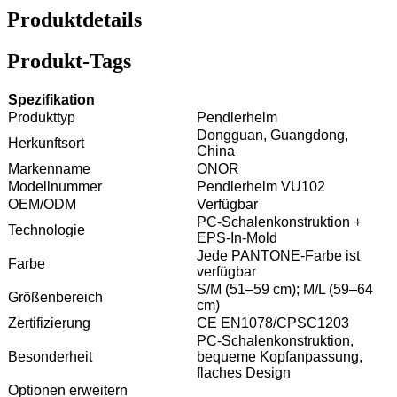
Produktdetails
Produkt-Tags
Spezifikation
Produkttyp
Pendlerhelm
Dongguan, Guangdong,
Herkunftsort
China
Markenname
ONOR
Modellnummer
Pendlerhelm VU102
OEM/ODM
Verfügbar
PC-Schalenkonstruktion +
Technologie
EPS-In-Mold
Jede PANTONE-Farbe ist
Farbe
verfügbar
S/M (51–59 cm); M/L (59–64
Größenbereich
cm)
Zertifizierung
CE EN1078/CPSC1203
PC-Schalenkonstruktion,
Besonderheit
bequeme Kopfanpassung,
flaches Design
Optionen erweitern