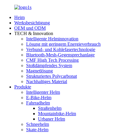
Heim
Werksbesichtigung
OEM und ODM
TECH & Innovation
Intelligente Helminnovation
Lösung mit geringem Energieverbrauch
Verbund- und Kohlefasertechnologie
Bluetooth-Mesh-Gegensprechanlage
CMF High Tech Processing
Stoßdämpfendes System
Magnetlösung
Strukturiertes Polycarbonat
Nachhaltiges Material
Produkte
Intelligenter Helm
E-Bike-Helm
Fahrradhelm
Straßenhelm
Mountainbike-Helm
Urbaner Helm
Schneehelm
Skate-Helm