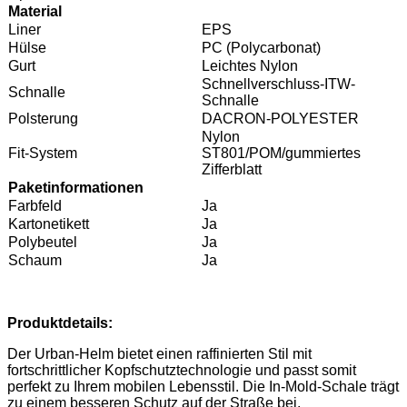
Material
Liner
EPS
Hülse
PC (Polycarbonat)
Gurt
Leichtes Nylon
Schnellverschluss-ITW-
Schnalle
Schnalle
Polsterung
DACRON-POLYESTER
Nylon
Fit-System
ST801/POM/gummiertes
Zifferblatt
Paketinformationen
Farbfeld
Ja
Kartonetikett
Ja
Polybeutel
Ja
Schaum
Ja
Produktdetails:
Der Urban-Helm bietet einen raffinierten Stil mit
fortschrittlicher Kopfschutztechnologie und passt somit
perfekt zu Ihrem mobilen Lebensstil. Die In-Mold-Schale trägt
zu einem besseren Schutz auf der Straße bei.