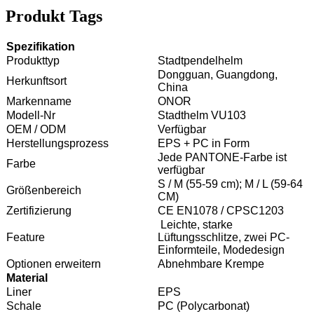
Produkt Tags
Spezifikation
Produkttyp
Stadtpendelhelm
Dongguan, Guangdong,
Herkunftsort
China
Markenname
ONOR
Modell-Nr
Stadthelm VU103
OEM / ODM
Verfügbar
Herstellungsprozess
EPS + PC in Form
Jede PANTONE-Farbe ist
Farbe
verfügbar
S / M (55-59 cm); M / L (59-64
Größenbereich
CM)
Zertifizierung
CE EN1078 / CPSC1203
Leichte, starke
Feature
Lüftungsschlitze, zwei PC-
Einformteile, Modedesign
Optionen erweitern
Abnehmbare Krempe
Material
Liner
EPS
Schale
PC (Polycarbonat)