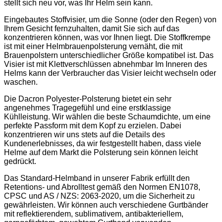
stellt sich neu vor, was Ihr Helm sein kann.
Eingebautes Stoffvisier, um die Sonne (oder den Regen) von
Ihrem Gesicht fernzuhalten, damit Sie sich auf das
konzentrieren können, was vor Ihnen liegt. Die Stoffkrempe
ist mit einer Helmbrauenpolsterung vernäht, die mit
Brauenpolstern unterschiedlicher Größe kompatibel ist. Das
Visier ist mit Klettverschlüssen abnehmbar Im Inneren des
Helms kann der Verbraucher das Visier leicht wechseln oder
waschen.
Die Dacron Polyester-Polsterung bietet ein sehr
angenehmes Tragegefühl und eine erstklassige
Kühlleistung. Wir wählen die beste Schaumdichte, um eine
perfekte Passform mit dem Kopf zu erzielen. Dabei
konzentrieren wir uns stets auf die Details des
Kundenerlebnisses, da wir festgestellt haben, dass viele
Helme auf dem Markt die Polsterung sein können leicht
gedrückt.
Das Standard-Helmband in unserer Fabrik erfüllt den
Retentions- und Abrolltest gemäß den Normen EN1078,
CPSC und AS / NZS: 2063-2020, um die Sicherheit zu
gewährleisten. Wir können auch verschiedene Gurtbänder
mit reflektierendem, sublimativem, antibakteriellem,