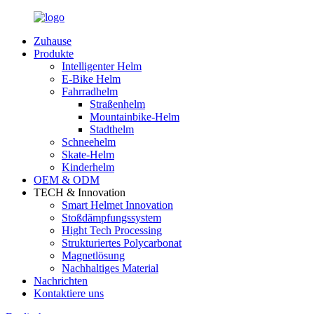
Zuhause
Produkte
Intelligenter Helm
E-Bike Helm
Fahrradhelm
Straßenhelm
Mountainbike-Helm
Stadthelm
Schneehelm
Skate-Helm
Kinderhelm
OEM & ODM
TECH & Innovation
Smart Helmet Innovation
Stoßdämpfungssystem
Hight Tech Processing
Strukturiertes Polycarbonat
Magnetlösung
Nachhaltiges Material
Nachrichten
Kontaktiere uns