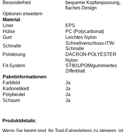
Besonderheit
bequeme Kopfanpassung,
flaches Design
Optionen erweitern
Material
Liner
EPS
Hülse
PC (Polycarbonat)
Gurt
Leichtes Nylon
Schnellverschluss-ITW-
Schnalle
Schnalle
Polsterung
DACRON-POLYESTER
Nylon
Fit-System
ST801/POM/gummiertes
Zifferblatt
Paketinformationen
Farbfeld
Ja
Kartonetikett
Ja
Polybeutel
Ja
Schaum
Ja
Produktdetails:
Wenn Sie bereit sind, Ihr Trail-Fahrerlebnis zu steigern, ist