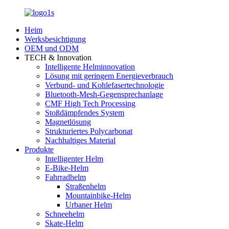
Heim
Werksbesichtigung
OEM und ODM
TECH & Innovation
Intelligente Helminnovation
Lösung mit geringem Energieverbrauch
Verbund- und Kohlefasertechnologie
Bluetooth-Mesh-Gegensprechanlage
CMF High Tech Processing
Stoßdämpfendes System
Magnetlösung
Strukturiertes Polycarbonat
Nachhaltiges Material
Produkte
Intelligenter Helm
E-Bike-Helm
Fahrradhelm
Straßenhelm
Mountainbike-Helm
Urbaner Helm
Schneehelm
Skate-Helm