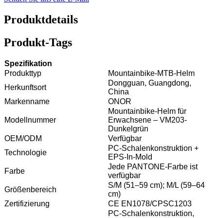
Produktdetails
Produkt-Tags
Spezifikation
Produkttyp
Mountainbike-MTB-Helm
Dongguan, Guangdong,
Herkunftsort
China
Markenname
ONOR
Mountainbike-Helm für
Modellnummer
Erwachsene – VM203-
Dunkelgrün
OEM/ODM
Verfügbar
PC-Schalenkonstruktion +
Technologie
EPS-In-Mold
Jede PANTONE-Farbe ist
Farbe
verfügbar
S/M (51–59 cm); M/L (59–64
Größenbereich
cm)
Zertifizierung
CE EN1078/CPSC1203
PC-Schalenkonstruktion,