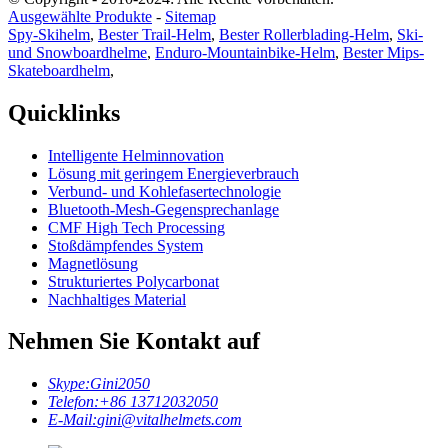
Ausgewählte Produkte
-
Sitemap
Spy-Skihelm
,
Bester Trail-Helm
,
Bester Rollerblading-Helm
,
Ski-
und Snowboardhelme
,
Enduro-Mountainbike-Helm
,
Bester Mips-
Skateboardhelm
,
Quicklinks
Intelligente Helminnovation
Lösung mit geringem Energieverbrauch
Verbund- und Kohlefasertechnologie
Bluetooth-Mesh-Gegensprechanlage
CMF High Tech Processing
Stoßdämpfendes System
Magnetlösung
Strukturiertes Polycarbonat
Nachhaltiges Material
Nehmen Sie Kontakt auf
Skype:
Gini2050
Telefon:
+86 13712032050
E-Mail:
gini@vitalhelmets.com