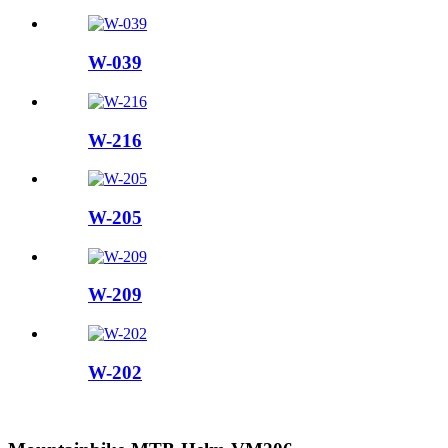
W-039
W-216
W-205
W-209
W-202