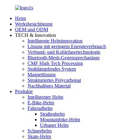
Heim
Werksbesichtigung
OEM und ODM
TECH & Innovation
Intelligente Helminnovation
Lösung mit geringem Energieverbrauch
Verbund- und Kohlefasertechnologie
Bluetooth-Mesh-Gegensprechanlage
CMF High Tech Processing
Stoßdämpfendes System
Magnetlösung
Strukturiertes Polycarbonat
Nachhaltiges Material
Produkte
Intelligenter Helm
E-Bike-Helm
Fahrradhelm
Straßenhelm
Mountainbike-Helm
Urbaner Helm
Schneehelm
Skate-Helm