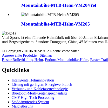
Mountainbike-MTB-Helm-VM204Yel
Mountainbike-MTB-Helm-VM205
Vital Sports ist eine führende Helmfabrik mit über 20 Jahren Erfa
und Bergsteigerhelm. Standort: Dongguan, China, 45 Minuten von H
© Copyright - 2010-2024: Alle Rechte vorbehalten.
Ausgewählte Produkte
-
Sitemap
Bester Rollerblading-Helm
,
Enduro-Mountainbike-Helm
,
Bester Trai
Quicklinks
Intelligente Helminnovation
Lösung mit geringem Energieverbrauch
Verbund- und Kohlefasertechnologie
Bluetooth-Mesh-Gegensprechanlage
CMF High Tech Processing
Stoßdämpfendes System
Magnetlösung