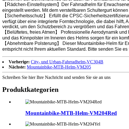
【Rädchen-Einstellsystem】Der Fahrradhelm für Erwachsene k
eingestellt werden. Mit dem verstellbaren Schultergurt können 
【Sicherheitsschutz】 Erfüllt die CPSC-Sicherheitszertifizie
verfügt über eine integrierte Formtechnologie, die dabei hilft,
verdickt, um den Schutzbereich zu vergrößern und das Fahren
【Belüftetes, freies Atmen】 Professionelle Aerodynamik und 
und das Kinnpolster im Inneren des Helms sorgen für ein komf
【Abnehmbare Polsterung】 Dieser Mountainbike-Helm für Er
entspricht nicht Ihrem aktuellen Standard. Bitte senden Sie es
Vorherige:
City- und Urban-Fahrradhelm-VC304B
Nächste:
Mountainbike-MTB-Helm-VM205
Schreiben Sie hier Ihre Nachricht und senden Sie sie an uns
Produktkategorien
Mountainbike-MTB-Helm-VM204Red