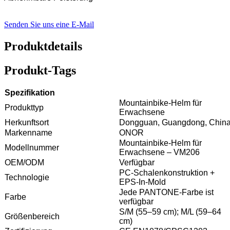
Senden Sie uns eine E-Mail
Produktdetails
Produkt-Tags
Spezifikation
Mountainbike-Helm für
Produkttyp
Erwachsene
Herkunftsort
Dongguan, Guangdong, Chin
Markenname
ONOR
Mountainbike-Helm für
Modellnummer
Erwachsene – VM206
OEM/ODM
Verfügbar
PC-Schalenkonstruktion +
Technologie
EPS-In-Mold
Jede PANTONE-Farbe ist
Farbe
verfügbar
S/M (55–59 cm); M/L (59–64
Größenbereich
cm)