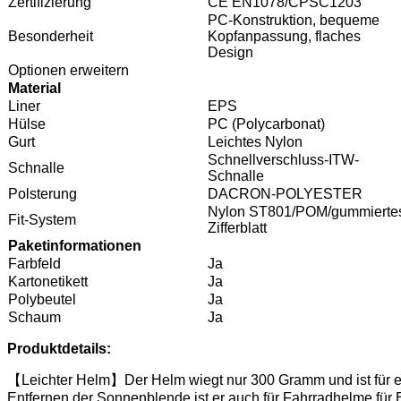
Zertifizierung
CE EN1078/CPSC1203
PC-Konstruktion, bequeme
Besonderheit
Kopfanpassung, flaches
Design
Optionen erweitern
Material
Liner
EPS
Hülse
PC (Polycarbonat)
Gurt
Leichtes Nylon
Schnellverschluss-ITW-
Schnalle
Schnalle
Polsterung
DACRON-POLYESTER
Nylon ST801/POM/gummierte
Fit-System
Zifferblatt
Paketinformationen
Farbfeld
Ja
Kartonetikett
Ja
Polybeutel
Ja
Schaum
Ja
Produktdetails:
【Leichter Helm】Der Helm wiegt nur 300 Gramm und ist für eine
Entfernen der Sonnenblende ist er auch für Fahrradhelme für 