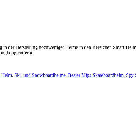
hrung in der Herstellung hochwertiger Helme in den Bereichen Smart-
ongkong entfernt.
l-Helm
,
Ski- und Snowboardhelme
,
Bester Mips-Skateboardhelm
,
Spy-