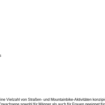
s
 Vielzahl von Straßen- und Mountainbike-Aktivitäten konzipier
Erwachsene sowohl für Männer als auch für Frauen geeignet für F