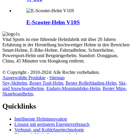
E-Scooter-Helm V10S
Vital Sports ist eine führende Helmfabrik mit über 20 Jahren
Erfahrung in der Herstellung hochwertiger Helme in den Bereichen
Smart-Helme, E-Bike-Helme, Fahrradhelme, Schneehelme,
Powersport-Helm und Bergsteigerhelm. Standort: Dongguan,
China, 45 Minuten von Hongkong entfernt.
© Copyright - 2010-2024: Alle Rechte vorbehalten.
Ausgewählte Produkte
-
Sitemap
Spy-Skihelm
,
Bester Trail-Helm
,
Bester Rollerblading-Helm
,
Ski-
und Snowboardhelme
,
Enduro-Mountainbike-Helm
,
Bester Mips-
Skateboardhelm
,
Quicklinks
Intelligente Helminnovation
Lösung mit geringem Energieverbrauch
Verbund- und Kohlefasertechnologie