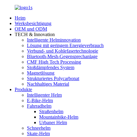
Heim
Werksbesichtigung
OEM und ODM
TECH & Innovation
Intelligente Helminnovation
Lösung mit geringem Energieverbrauch
Verbund- und Kohlefasertechnologie
Bluetooth-Mesh-Gegensprechanlage
CMF High Tech Processing
Stoßdämpfendes System
Magnetlösung
Strukturiertes Polycarbonat
Nachhaltiges Material
Produkte
Intelligenter Helm
E-Bike-Helm
Fahrradhelm
Straßenhelm
Mountainbike-Helm
Urbaner Helm
Schneehelm
Skate-Helm