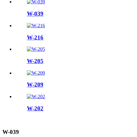
W-039
W-216
W-205
W-209
W-202
W-039