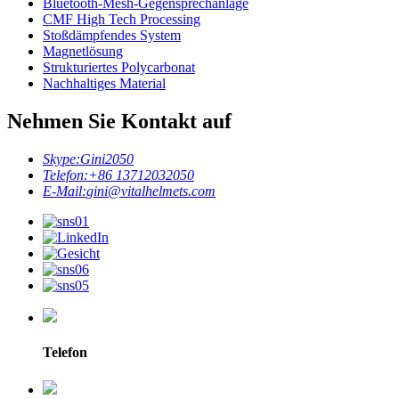
Bluetooth-Mesh-Gegensprechanlage
CMF High Tech Processing
Stoßdämpfendes System
Magnetlösung
Strukturiertes Polycarbonat
Nachhaltiges Material
Nehmen Sie Kontakt auf
Skype:
Gini2050
Telefon:
+86 13712032050
E-Mail:
gini@vitalhelmets.com
Telefon